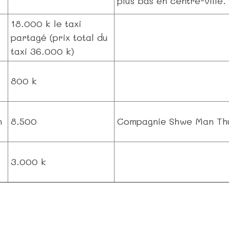
plus bas en centre-ville.
18.000 k le taxi
partagé (prix total du
taxi 36.000 k)
800 k
n
8.500
Compagnie Shwe Man Thu.
3.000 k