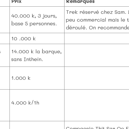
Prix
Remarques
Trek réservé chez Sam. 
40.000 k, 3 jours,
peu commercial mais le 
base 5 personnes.
déroulé. On recommande
10 .000 k
c
14.000 k la barque,
sans Inthein.
1.000 k
4.000 k/1h
Compagnie Thit Sar Oo E