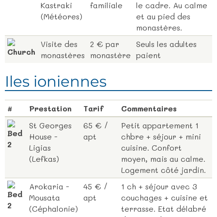
Kastraki
familiale
le cadre. Au calme
(Météores)
et au pied des
monastères.
Visite des
2 € par
Seuls les adultes
monastères
monastère
paient
Iles ioniennes
#
Prestation
Tarif
Commentaires
St Georges
65 € /
Petit appartement 1
House -
apt
chbre + séjour + mini
Ligias
cuisine. Confort
(Lefkas)
moyen, mais au calme.
Logement côté jardin.
Arokaria -
45 € /
1 ch + séjour avec 3
Mousata
apt
couchages + cuisine et
(Céphalonie)
terrasse. Etat délabré