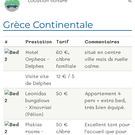
Location voiture
62
Grèce Continentale
#
Prestation
Tarif
Commentaires
Hotel
60 €,
situé en centre
Orpheas -
chbre
ville mais ds ruelle
Delphes
familiale
calme.
Visite site
12 € / 5
de Delphes
Leonidas
50 €
Appartement 4
bungalows
pers + extra bed,
- Xinovrissi
très bien équipé.
(Pélion)
Plakias
50 €
Excellent tant pour
rooms -
chbre
l'accueil que pour