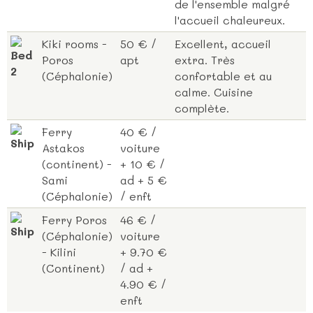
de l'ensemble malgré
l'accueil chaleureux.
Kiki rooms -
50 € /
Excellent, accueil
Poros
apt
extra. Très
(Céphalonie)
confortable et au
calme. Cuisine
complète.
Ferry
40 € /
Astakos
voiture
(continent) -
+ 10 € /
Sami
ad + 5 €
(Céphalonie)
/ enft
Ferry Poros
46 € /
(Céphalonie)
voiture
- Kilini
+ 9.70 €
(Continent)
/ ad +
4.90 € /
enft