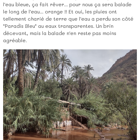
l'eau bleue, ça fait rêver... pour nous ça sera balade
le long de l'eau... orange !! Et oui, les pluies ont
tellement charié de terre que l'eau a perdu son côté
"Paradis Bleu" au eaux transparentes. Un brin
décevant, mais la balade n'en reste pas moins
agréable.