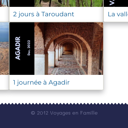
2 jours à Taroudant
La val
1 journée à Agadir
© 2012 Voyages en Famille