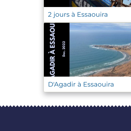
2 jours à Essaouira
D'Agadir à Essaouira