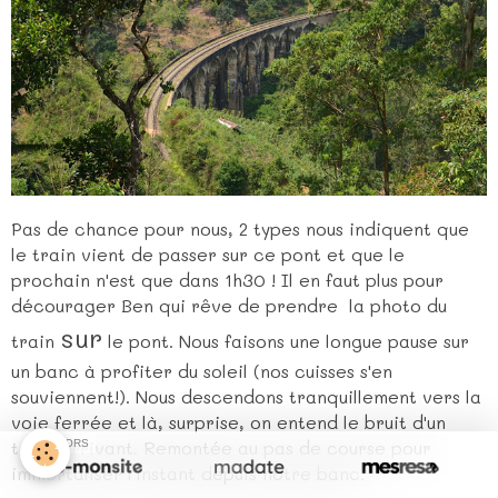
Pas de chance pour nous, 2 types nous indiquent que
le train vient de passer sur ce pont et que le
prochain n'est que dans 1h30 ! Il en faut plus pour
décourager Ben qui rêve de prendre la photo du
sur
train
le pont. Nous faisons une longue pause sur
un banc à profiter du soleil (nos cuisses s'en
souviennent!). Nous descendons tranquillement vers la
voie ferrée et là, surprise, on entend le bruit d'un
train arrivant. Remontée au pas de course pour
SPONSORS
immortaliser l'instant depuis notre banc.